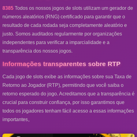
8385
Todos os nossos jogos de slots utilizam um gerador de
números aleatórios (RNG) certificado para garantir que o
resultado de cada rodada seja completamente aleatório e
justo. Somos auditados regularmente por organizações
independentes para verificar a imparcialidade e a
transparência dos nossos jogos.
Informações transparentes sobre RTP
Cada jogo de slots exibe as informações sobre sua Taxa de
Retorno ao Jogador (RTP), permitindo que você saiba o
retorno esperado do jogo. Acreditamos que a transparência é
crucial para construir confiança, por isso garantimos que
todos os jogadores tenham fácil acesso a essas informações
importantes。