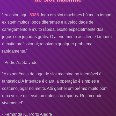
"eu estou aqui
8385
Jogo em slot machines há muito tempo;
existem muitos jogos diferentes e a velocidade de
carregamento é muito rápida. Gosto especialmente dos
jogos com jogadas grátis. O atendimento ao cliente também
é muito profissional; resolvem qualquer problema
rapidamente."
- Pedro A., Salvador
"A experiência de jogo de slot machine no telemóvel é
fantástica! A interface é clara, a operação é simples e
costumo jogar no metro. Até ganhei um prémio muito bom
uma vez, e os levantamentos são rápidos. Recomendo
vivamente!"
- Fernanda K., Porto Alegre