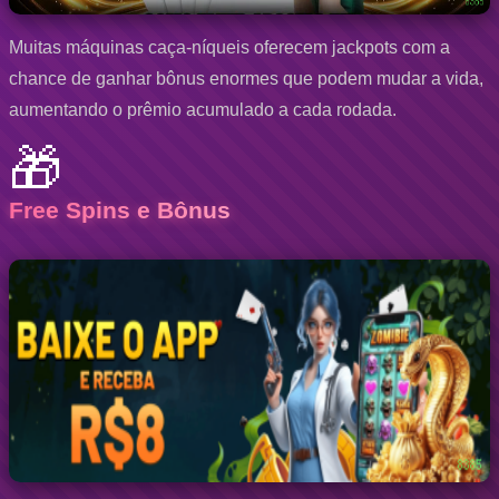
Muitas máquinas caça-níqueis oferecem jackpots com a
chance de ganhar bônus enormes que podem mudar a vida,
aumentando o prêmio acumulado a cada rodada.
🎁
Free Spins e Bônus