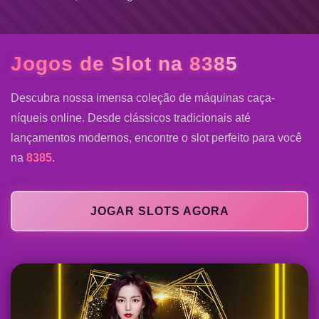
Jogos de Slot na
8385
Descubra nossa imensa coleção de máquinas caça-
níqueis online. Desde clássicos tradicionais até
lançamentos modernos, encontre o slot perfeito para você
na
8385
.
JOGAR SLOTS AGORA