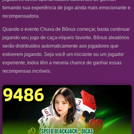
tornando sua experiência de jogo ainda mais emocionante e
recompensadora.
Quando o evento Chuva de Bônus começar, basta continuar
jogando seu jogo de caça-níqueis favorito. Bônus aleatórios
serão distribuídos automaticamente aos jogadores que
estiverem jogando. Seja você um iniciante ou um jogador
experiente, todos têm a mesma chance de ganhar essas
recompensas incríveis.