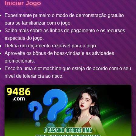
Iniciar Jogo
Experimente primeiro o modo de demonstração gratuito
para se familiarizar com o jogo.
Saiba mais sobre as linhas de pagamento e os recursos
especiais do jogo.
Defina um orçamento razoável para o jogo.
Aproveite os bônus de boas-vindas e as atividades
promocionais.
Escolha uma slot machine que esteja de acordo com o seu
nível de tolerância ao risco.