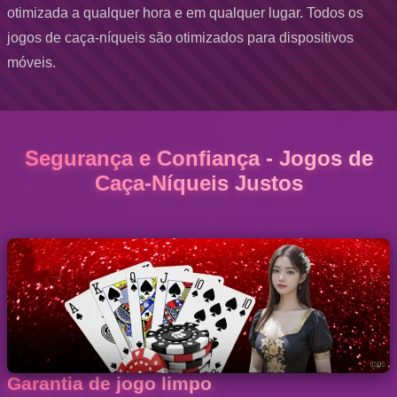
otimizada a qualquer hora e em qualquer lugar. Todos os
jogos de caça-níqueis são otimizados para dispositivos
móveis.
Segurança e Confiança - Jogos de
Caça-Níqueis Justos
Garantia de jogo limpo