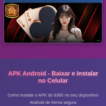
APK Android - Baixar e Instalar
no Celular
Como instalar o APK do 8385 no seu dispositivo
Android de forma segura