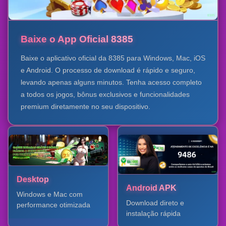
Baixe o App Oficial 8385
Baixe o aplicativo oficial da 8385 para Windows, Mac, iOS
e Android. O processo de download é rápido e seguro,
levando apenas alguns minutos. Tenha acesso completo
a todos os jogos, bônus exclusivos e funcionalidades
premium diretamente no seu dispositivo.
Desktop
Android APK
Windows e Mac com
Download direto e
performance otimizada
instalação rápida