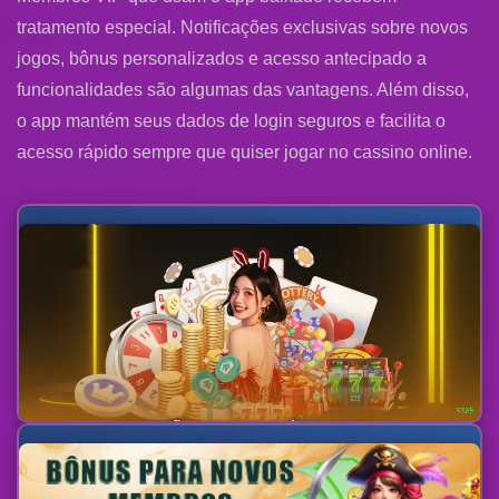
tratamento especial. Notificações exclusivas sobre novos
jogos, bônus personalizados e acesso antecipado a
funcionalidades são algumas das vantagens. Além disso,
o app mantém seus dados de login seguros e facilita o
acesso rápido sempre que quiser jogar no cassino online.